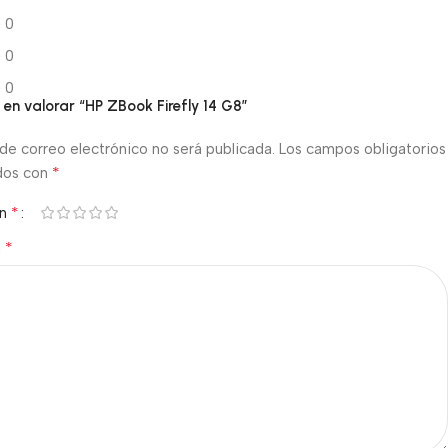
0
0
0
o en valorar “HP ZBook Firefly 14 G8”
de correo electrónico no será publicada.
Los campos obligatorios
*
dos con
*
ón
*
n