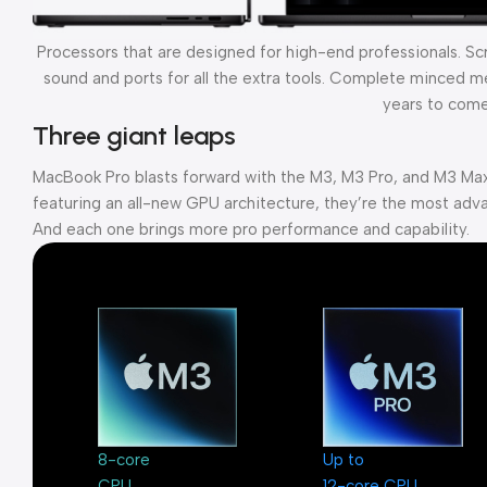
Processors that are designed for high-end professionals. S
sound and ports for all the extra tools. Complete minced mea
years to come
Three giant leaps
MacBook Pro blasts forward with the M3, M3 Pro, and M3 Max
featuring an all-new GPU architecture, they’re the most adva
And each one brings more pro performance and capability.
8-core
Up to
CPU
12-core CPU