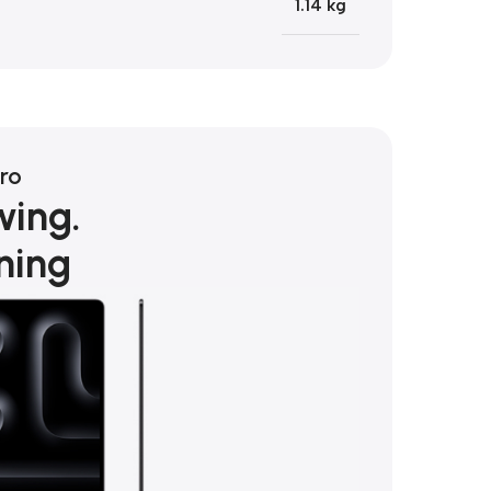
1.14 kg
ro
wing.
ning