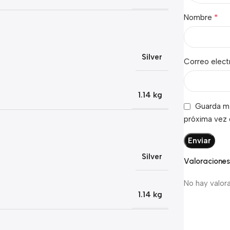
*
Nombre
Silver
Correo elec
1.14 kg
Guarda mi
próxima vez
Silver
Valoracione
No hay valor
1.14 kg