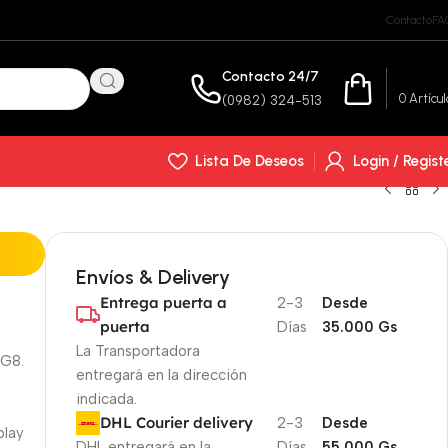
Contacto
FA
Contacto 24/7
₲
0
0
Artícul
(0982) 324-513
Lista De Deseos
Login / Regist
Envíos & Delivery
Entrega puerta a
2-3
Desde
puerta
Días
35.000 Gs
La Transportadora
 G8.
entregará en la dirección
indicada.
DHL Courier delivery
2-3
Desde
play
DHL entregará en la
Días
55.000 Gs