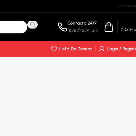
Contacto
FA
Contacto 24/7
₲
0
0
Artícul
(0982) 324-513
Lista De Deseos
Login / Regist