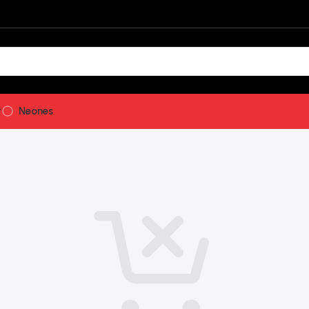
r
Neones