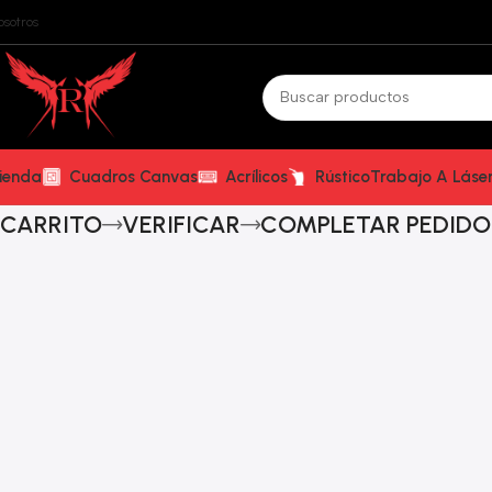
osotros
ienda
Cuadros Canvas
Acrílicos
Rústico
Trabajo A Láse
CARRITO
VERIFICAR
COMPLETAR PEDIDO